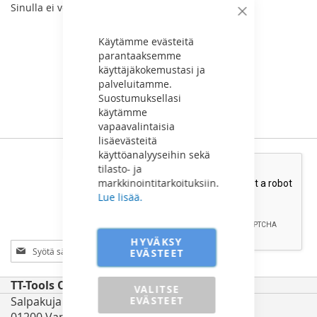
Sinulla ei vertailtavia tuotteita.
Sulje
Käytämme evästeitä
parantaaksemme
käyttäjäkokemustasi ja
palveluitamme.
Suostumuksellasi
käytämme
vapaavalintaisia
lisäevästeitä
käyttöanalyyseihin sekä
Tilaa uutiskirje
tilasto- ja
markkinointitarkoituksiin.
Lue lisää.
HYVÄKSY
Tilaa
EVÄSTEET
uutiskirjeemme:
TT-Tools Oy
VALITSE
Salpakuja 5
EVÄSTEET
01200 Vantaa