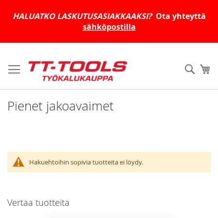
HALUATKO LASKUTUSASIAKKAAKSI?
Ota yhteyttä
sähköpostilla
Skip
to
Haku
Os
Content
Pienet jakoavaimet
Hakuehtoihin sopivia tuotteita ei löydy.
Vertaa tuotteita