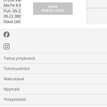
Ma-Pe 8.00-16.00
VAIN
PAKOLLISET
Puh. 09-22 380 380 tai
09-22 380 330
tilaus (at) tttools.fi
Tietoa yrityksestä
Toimitusehdot
Maksutavat
Myymälä
Yhteystiedot