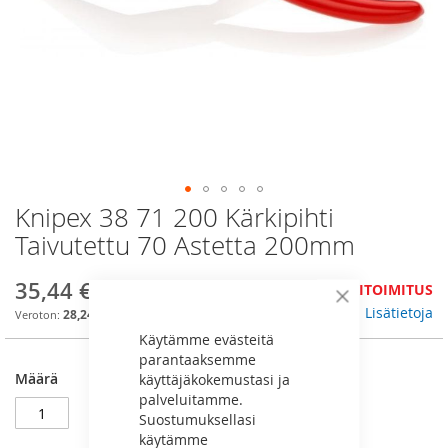
Knipex 38 71 200 Kärkipihti
Skip
to
Taivutettu 70 Astetta 200mm
the
beginning
35,44 €
JÄLKITOIMITUS
of
Sulje
the
Lisätietoja
28,24 €
images
Käytämme evästeitä
gallery
parantaaksemme
Määrä
käyttäjäkokemustasi ja
palveluitamme.
Suostumuksellasi
käytämme