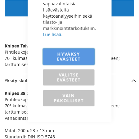
vapaavalintaisia
Lisää ostoskoriin
lisäevästeitä
käyttöanalyyseihin sekä
tilasto- ja
markkinointitarkoituksiin.
LISÄÄ VERTAILUUN
Lue lisää.
Knipex Taivutettu Kärkipihti (Asentajan pihdit)
Pihtileukojen/-kärkien korkea taivutuslujuus
HYVÄKSY
70° kulmassa, latteanpyöreät leuat sokkien vetämiseen;
EVÄSTEET
tarttumiseen vaikeastipääsyisiin paikkoihin
VALITSE
EVÄSTEET
Yksityiskohdat
Knipex 38 71 200 Asentajan pihdit
VAIN
Pihtileukojen/-kärkien korkea taivutuslujuus
PAKOLLISET
70° kulmassa, latteanpyöreät leuat sokkien vetämiseen;
tarttumiseen vaikeastipääsyisiin paikkoihin
Vanadiinisähköteräs, taottu, öljykarkaistu
Mitat: 200 x 53 x 13 mm
Standardi: DIN ISO 5745