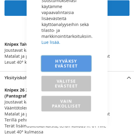
Suostumuksellasi
käytämme
Lisää ostoskoriin
vapaavalintaisia
lisäevästeitä
käyttöanalyyseihin sekä
tilasto- ja
LISÄÄ VERTAILUUN
markkinointitarkoituksiin.
Lue lisää.
Knipex Taivutettu Kärkipihti
Joustavat kärjet: muotolujat myös väännössä
Matalat ja pyöreät, pitkät, päistään terävöityvät leuat
HYVÄKSY
Leuat 40° kulmassa
EVÄSTEET
Yksityiskohdat
VALITSE
EVÄSTEET
Knipex 26 21 200 Lattapyöröpihti, jossa terä
(Pantografipihti)
VAIN
Joustavat kärjet: muotolujat myös väännössä
PAKOLLISET
Vääntötolerantit, joustavat tarkkuuskärjet
Matalat ja pyöreät, pitkät, päistään terävöityvät leuat
Terillä pehmeälle, keskikovalle ja kovalle langalle
Terät lisäinduktiokarkaistu, terän kovuus n. 61 HRC
Leuat 40° kulmassa