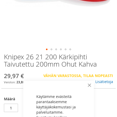
Knipex 26 21 200 Kärkipihti
Skip
to
Taivutettu 200mm Ohut Kahva
the
beginning
29,97 €
VÄHÄN VARASTOSSA, TILAA NOPEASTI
of
the
Lisätietoja
23,88 €
images
Sulje
gallery
Käytämme evästeitä
Määrä
parantaaksemme
käyttäjäkokemustasi ja
palveluitamme.