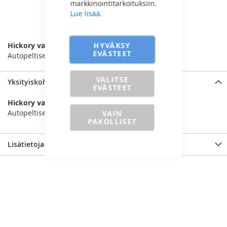
markkinointitarkoituksiin.
Lue lisää.
LISÄÄ VERTAILUUN
HYVÄKSY
Hickory varsi
EVÄSTEET
Autopeltisepänvasaraan
VALITSE
Yksityiskohdat
EVÄSTEET
Hickory varsi
Autopeltisepänvasaraan
VAIN
PAKOLLISET
Lisätietoja