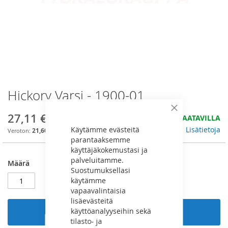
Hickory Varsi - 1900-01
Skip
to
the
Sulje
27,11 €
HYVIN SAATAVILLA
beginning
Käytämme evästeitä
Lisätietoja
21,60 €
of
parantaaksemme
the
käyttäjäkokemustasi ja
images
palveluitamme.
Määrä
gallery
Suostumuksellasi
käytämme
vapaavalintaisia
lisäevästeitä
käyttöanalyyseihin sekä
Lisää ostoskoriin
tilasto- ja