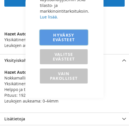
tilasto- ja
markkinointitarkoituksiin.
Lue lisää.
LISÄÄ VERTAILUUN
Hazet Autom. Nokkalukkopihti
HYVÄKSY
EVÄSTEET
Yksikätinen käyttö, automaattinen säätö
Leukojen aukeama: 0-44mm
VALITSE
EVÄSTEET
Yksityiskohdat
Hazet Automaatti Lukkopihti
VAIN
Nokkamalli
PAKOLLISET
Yksikätinen käyttö, automaattinen säätö
Helppo ja turvallinen käyttö
Pituus: 192mm
Leukojen aukeama: 0-44mm
Lisätietoja