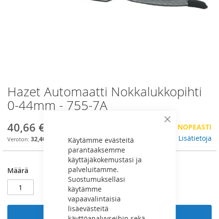
Hazet Automaatti Nokkalukkopihti
Skip
to
0-44mm - 755-7A
the
beginning
40,66 €
Sulje
VÄHÄN VARASTOSSA, TILAA NOPEASTI
of
the
Lisätietoja
32,40 €
Käytämme evästeitä
images
parantaaksemme
gallery
käyttäjäkokemustasi ja
palveluitamme.
Määrä
Suostumuksellasi
käytämme
vapaavalintaisia
lisäevästeitä
Lisää ostoskoriin
käyttöanalyyseihin sekä