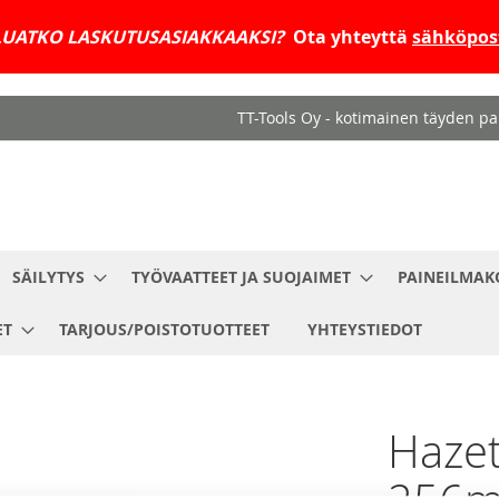
UATKO LASKUTUSASIAKKAAKSI?
Ota yhteyttä
sähköpost
TT-Tools Oy - kotimainen täyden pal
SÄILYTYS
TYÖVAATTEET JA SUOJAIMET
PAINEILMAK
ET
TARJOUS/POISTOTUOTTEET
YHTEYSTIEDOT
Haze