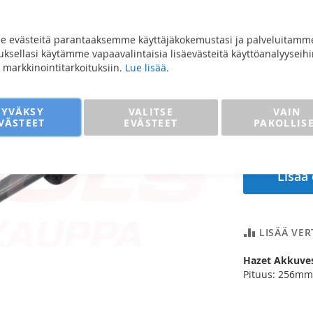
256m
22,99
 evästeitä parantaaksemme käyttäjäkokemustasi ja palveluitamm
sellasi käytämme vapaavalintaisia lisäevästeitä käyttöanalyyseihi
18,32 €
ja markkinointitarkoituksiin.
Lue lisää.
Määrä
HYVÄKSY
VALITSE
VAIN
VÄSTEET
EVÄSTEET
PAKOLLIS
Lisää
LISÄÄ VE
Hazet Akkuv
Pituus: 256mm