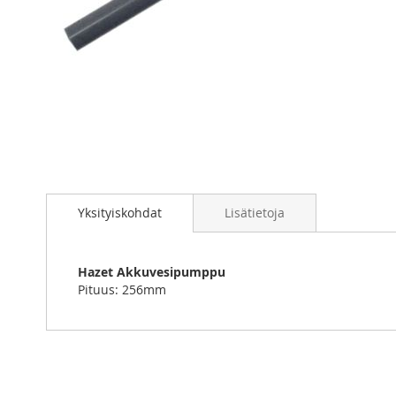
Skip
to
Yksityiskohdat
Lisätietoja
the
beginning
of
the
Hazet Akkuvesipumppu
images
Pituus: 256mm
gallery