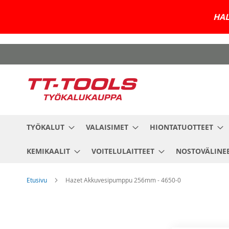
HAL
Skip
to
Content
TYÖKALUT
VALAISIMET
HIONTATUOTTEET
KEMIKAALIT
VOITELULAITTEET
NOSTOVÄLINE
Etusivu
Hazet Akkuvesipumppu 256mm - 4650-0
Skip
to
the