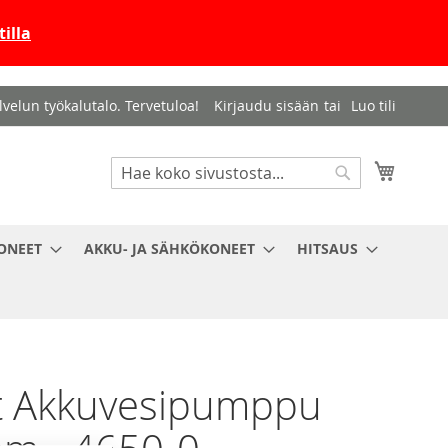
illa
velun työkalutalo. Tervetuloa!
Kirjaudu sisään
Luo tili
Haku
Ostosko
Haku
ONEET
AKKU- JA SÄHKÖKONEET
HITSAUS
t Akkuvesipumppu