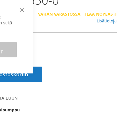
m - 4650-0
 €
Sulje
VÄHÄN VARASTOSSA, TILAA NOPEASTI
e.
Lisätietoja
n sekä
ET
 ostoskoriin
RTAILUUN
esipumppu