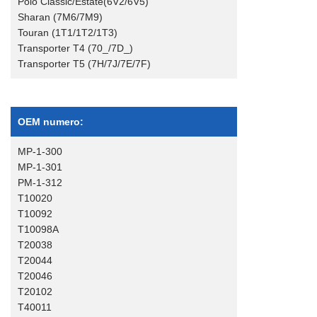
Polo Classic/Estate(6V2/6V5)
Sharan (7M6/7M9)
Touran (1T1/1T2/1T3)
Transporter T4 (70_/7D_)
Transporter T5 (7H/7J/7E/7F)
OEM numero:
MP-1-300
MP-1-301
PM-1-312
T10020
T10092
T10098A
T20038
T20044
T20046
T20102
T40011