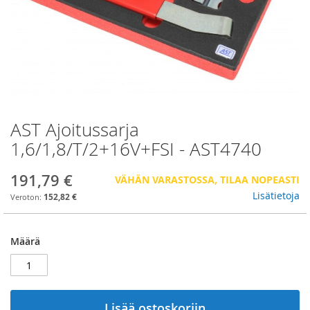
AST Ajoitussarja
Skip
to
1,6/1,8/T/2+16V+FSI - AST4740
the
beginning
191,79 €
VÄHÄN VARASTOSSA, TILAA NOPEASTI
of
the
Lisätietoja
152,82 €
images
gallery
Määrä
Lisää ostoskoriin