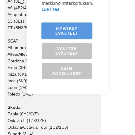
A4 (8E_)
markkinointitarkoituksiin.
A6 (4B2/4B5)
Lue lisää.
A6 quattro (4B2/4B5)
S3 (8L1)
HYVÄKSY
TT (8N3/8N9)
EVÄSTEET
SEAT
Alhambra (7V9)
VALITSE
EVÄSTEET
Altea/Altea XL (5P1/5P5/5P8)
Cordoba (6K2/6K5/6L2)
Exeo (3R2/3R5)
VAIN
PAKOLLISET
Ibiza (6K16L1)
Inca (6K9)
Leon (1M1/1P1)
Toledo (1M2)
Skoda
Fabia (6Y2/6Y5)
Octavia II (1Z3/1Z5)
Octavia/Octavia Tour (1U2/1U5)
Superb (3U4)