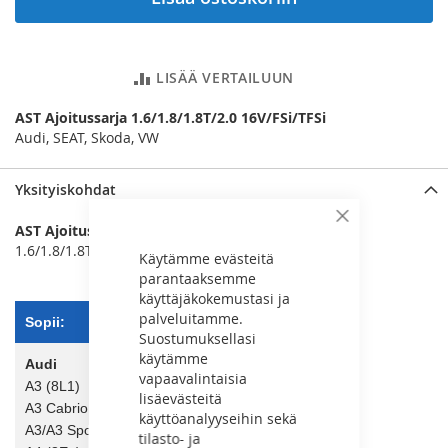
LISÄÄ VERTAILUUN
AST Ajoitussarja 1.6/1.8/1.8T/2.0 16V/FSi/TFSi
Audi, SEAT, Skoda, VW
Yksityiskohdat
Sulje
AST Ajoitussarja
1.6/1.8/1.8T/2.0 16V/FSi/TFSi
Käytämme evästeitä
parantaaksemme
käyttäjäkokemustasi ja
palveluitamme.
Sopii:
Suostumuksellasi
käytämme
Audi
vapaavalintaisia
A3 (8L1)
lisäevästeitä
A3 Cabrio (8P7)
käyttöanalyyseihin sekä
A3/A3 Sportback (8PA/8P1)
tilasto- ja