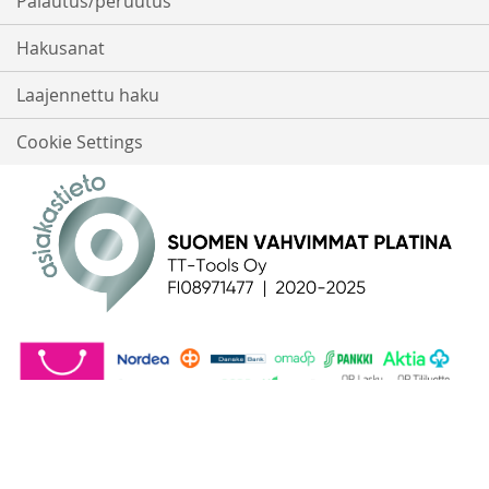
Palautus/peruutus
Hakusanat
Laajennettu haku
Cookie Settings
© 2016-2026 - TT-Tools Oy | Salpakuja 5, 01200 Vantaa | 0897147-7