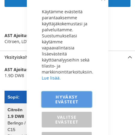
Sulje
Käytämme evästeitä
parantaaksemme
LISÄÄ VERTAILUUN
käyttäjäkokemustasi ja
palveluitamme.
AST Ajoitussarja 1.9D DW8
Suostumuksellasi
Citroen, LDV, Peugeot
käytämme
vapaavalintaisia
lisäevästeitä
Yksityiskohdat
käyttöanalyyseihin sekä
tilasto- ja
AST Ajoitussarja
markkinointitarkoituksiin.
1.9D DW8
Lue lisää.
HYVÄKSY
Sopii:
EVÄSTEET
Citroën
1.9 DW8
VALITSE
EVÄSTEET
Berlingo / Berlingo First I/II
C15