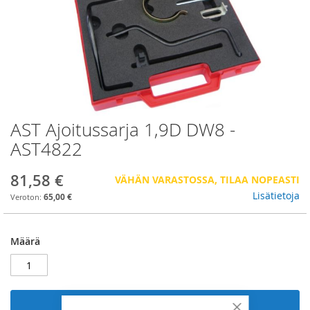
AST Ajoitussarja 1,9D DW8 -
Skip
to
AST4822
the
beginning
81,58 €
VÄHÄN VARASTOSSA, TILAA NOPEASTI
of
the
Lisätietoja
65,00 €
images
gallery
Määrä
Lisää ostoskoriin