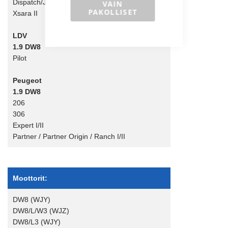
Dispatch/Jumpy I/II
VAIN
PAKOLLISET
Xsara II
LDV
1.9 DW8
Pilot
Peugeot
1.9 DW8
206
306
Expert I/II
Partner / Partner Origin / Ranch I/II
Moottorit:
DW8 (WJY)
DW8/L/W3 (WJZ)
DW8/L3 (WJY)