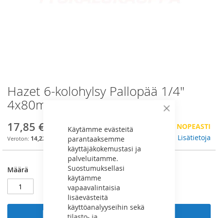
Hazet 6-kolohylsy Pallopää 1/4"
Skip
to
4x80mm - 8501KK-4
the
Sulje
beginning
17,85 €
VÄHÄN VARASTOSSA, TILAA NOPEASTI
of
Käytämme evästeitä
the
Lisätietoja
parantaaksemme
14,22 €
images
käyttäjäkokemustasi ja
gallery
palveluitamme.
Suostumuksellasi
Määrä
käytämme
vapaavalintaisia
lisäevästeitä
käyttöanalyyseihin sekä
Lisää ostoskoriin
tilasto- ja