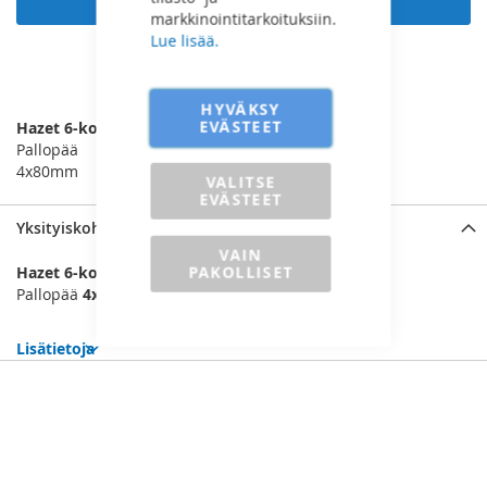
markkinointitarkoituksiin.
Lue lisää.
LISÄÄ VERTAILUUN
HYVÄKSY
EVÄSTEET
Hazet 6-kolohylsy 1/4”
Pallopää
4x80mm
VALITSE
EVÄSTEET
Yksityiskohdat
VAIN
PAKOLLISET
Hazet 6-kolokärkihylsy 1/4”
Pallopää
4x80mm
Lisätietoja